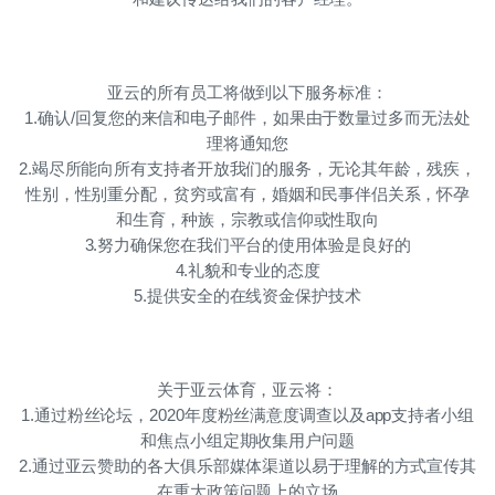
亚云的所有员工将做到以下服务标准：
1.确认/回复您的来信和电子邮件，如果由于数量过多而无法处
理将通知您
2.竭尽所能向所有支持者开放我们的服务，无论其年龄，残疾，
性别，性别重分配，贫穷或富有，婚姻和民事伴侣关系，怀孕
和生育，种族，宗教或信仰或性取向
3.努力确保您在我们平台的使用体验是良好的
4.礼貌和专业的态度
5.提供安全的在线资金保护技术
关于亚云体育，亚云将：
1.通过粉丝论坛，2020年度粉丝满意度调查以及app支持者小组
和焦点小组定期收集用户问题
2.通过亚云赞助的各大俱乐部媒体渠道以易于理解的方式宣传其
在重大政策问题上的立场