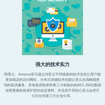
强大的技术实力
阿里云、Amazon亚马逊云对亚云不同线路的技术支持让用户能
更加稳定的访问网站，分布式存储技术也能让亚云在高峰期更
快的提供服务。具有政府批准和第三方检验的的AES 256位数据
加密更能有效保护您的信息资料，并且您不用担心亚云会把它
们与任何第三方企业分享。